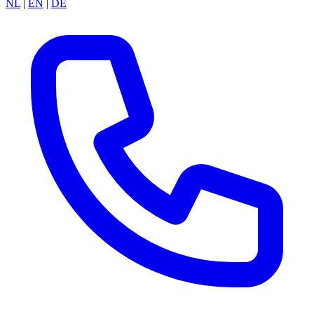
NL
|
EN
|
DE