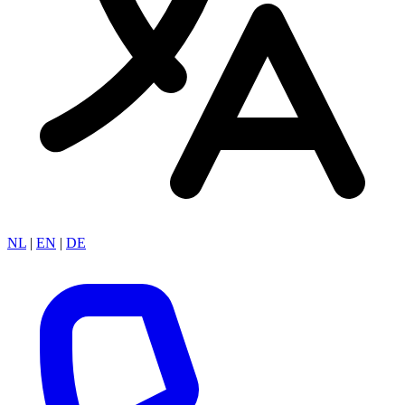
NL
|
EN
|
DE