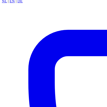
NL
|
EN
|
DE