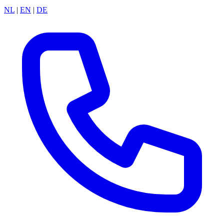
NL
|
EN
|
DE