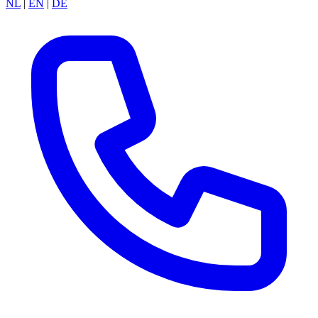
NL
|
EN
|
DE