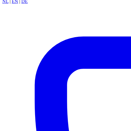
NL
|
EN
|
DE