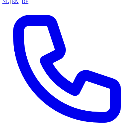
NL
|
EN
|
DE