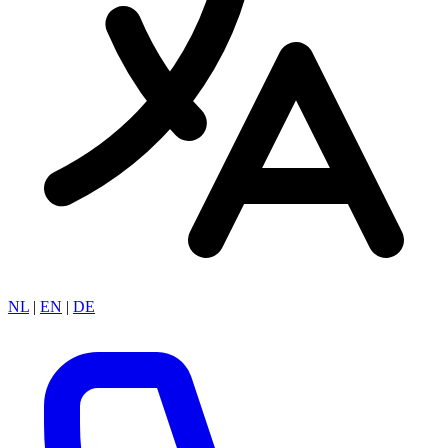
NL
|
EN
|
DE