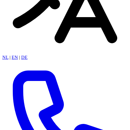
NL
|
EN
|
DE