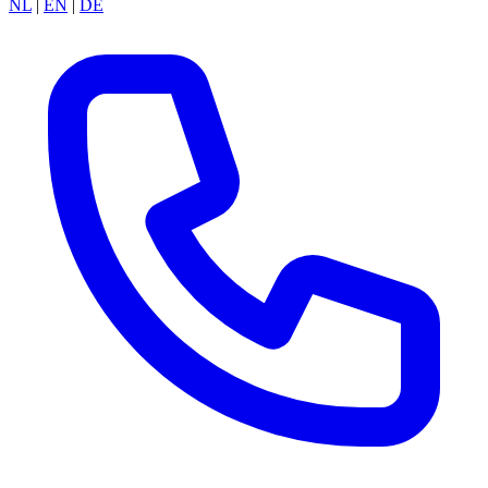
NL
|
EN
|
DE