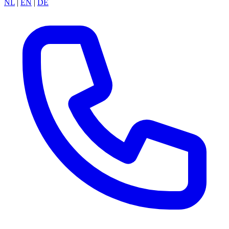
NL
|
EN
|
DE