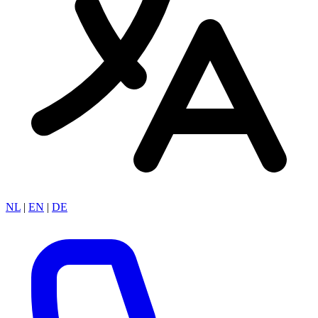
NL
|
EN
|
DE