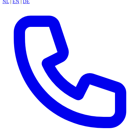
NL
|
EN
|
DE