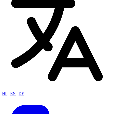
NL
|
EN
|
DE