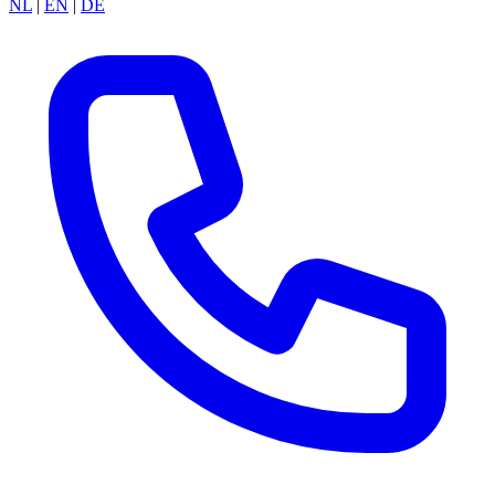
NL
|
EN
|
DE