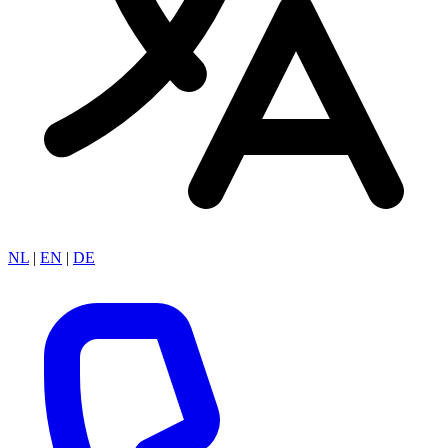
NL
|
EN
|
DE