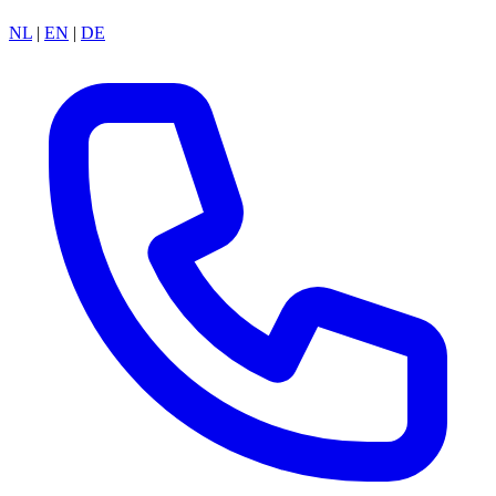
NL
|
EN
|
DE