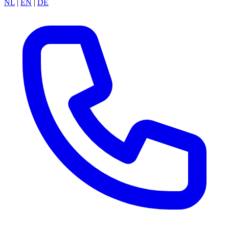
NL
|
EN
|
DE