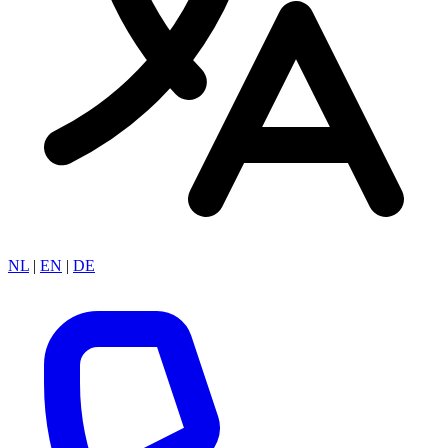
NL
|
EN
|
DE