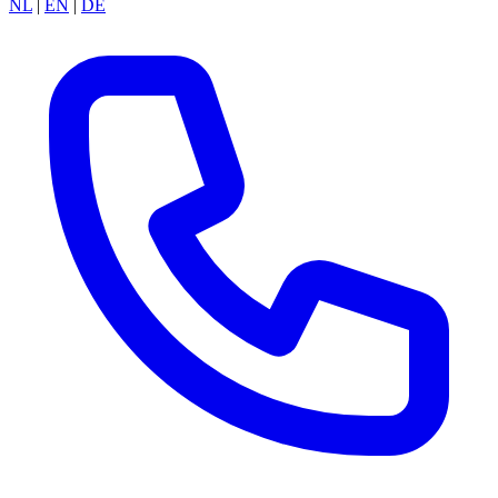
NL
|
EN
|
DE