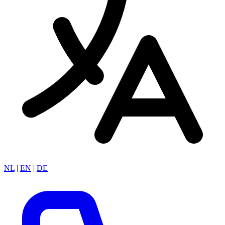
NL
|
EN
|
DE