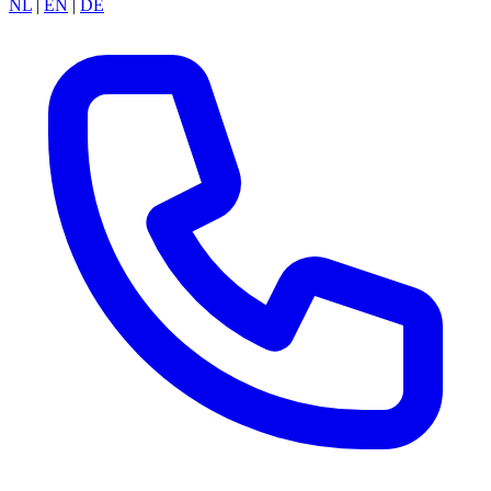
NL
|
EN
|
DE