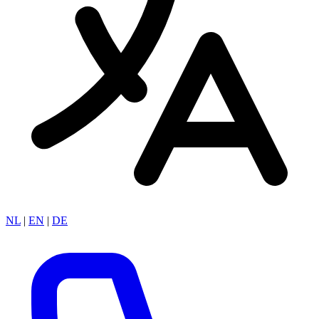
NL
|
EN
|
DE