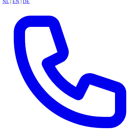
NL
|
EN
|
DE