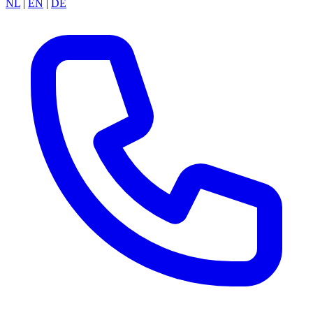
NL
|
EN
|
DE