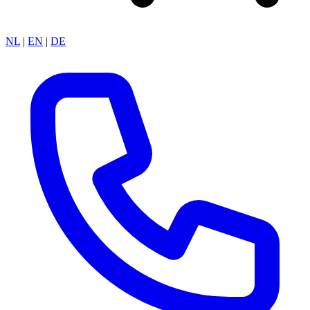
NL
|
EN
|
DE