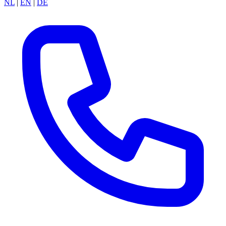
NL
|
EN
|
DE