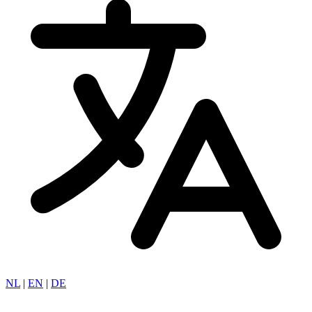
NL
|
EN
|
DE