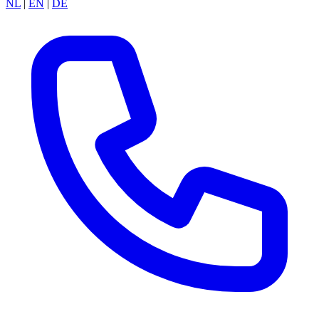
NL
|
EN
|
DE