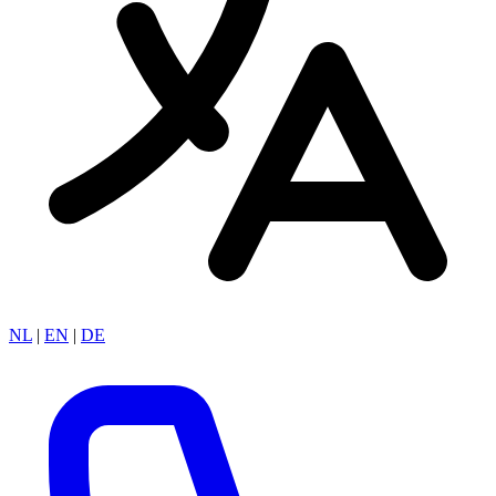
NL
|
EN
|
DE