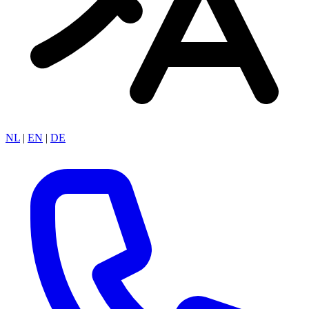
NL
|
EN
|
DE