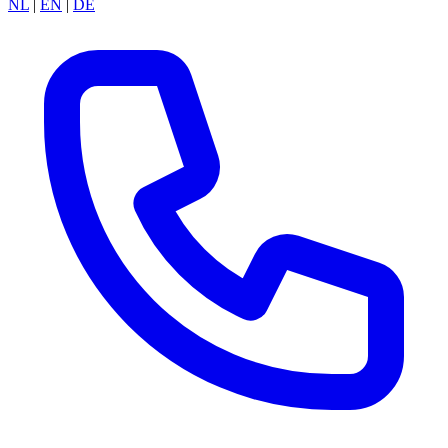
NL
|
EN
|
DE