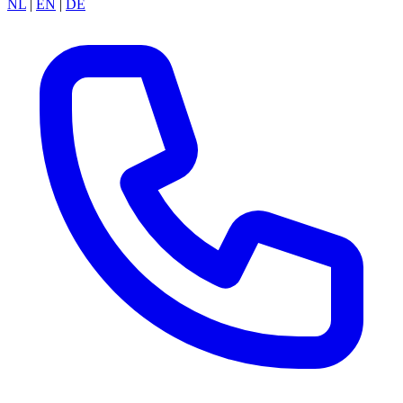
NL
|
EN
|
DE