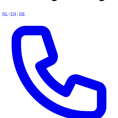
NL
|
EN
|
DE