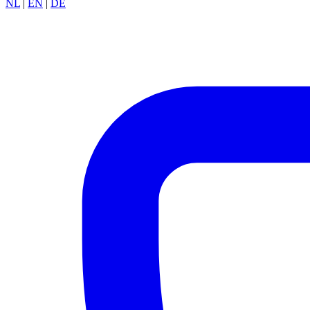
NL
|
EN
|
DE