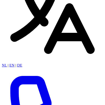
NL
|
EN
|
DE