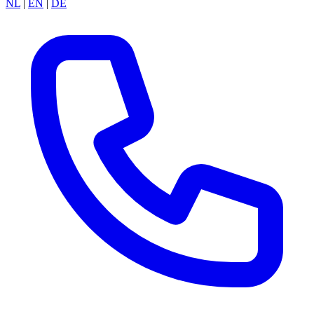
NL
|
EN
|
DE