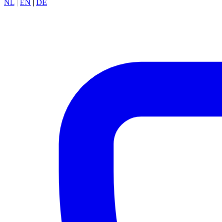
NL
|
EN
|
DE