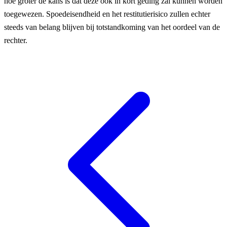
hoe groter de kans is dat deze ook in kort geding zal kunnen worden
toegewezen. Spoedeisendheid en het restitutierisico zullen echter
steeds van belang blijven bij totstandkoming van het oordeel van de
rechter.