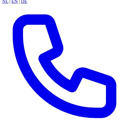
NL
|
EN
|
DE