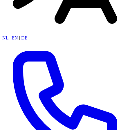
NL
|
EN
|
DE