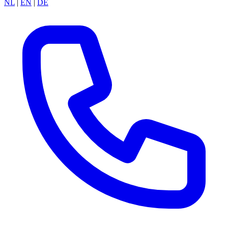
NL
|
EN
|
DE