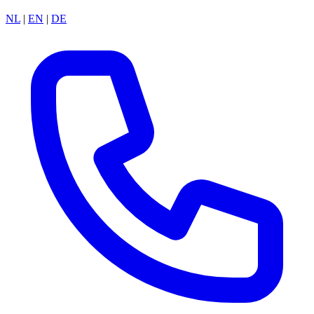
NL
|
EN
|
DE