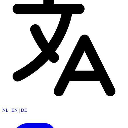
NL
|
EN
|
DE