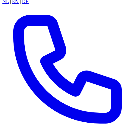
NL
|
EN
|
DE