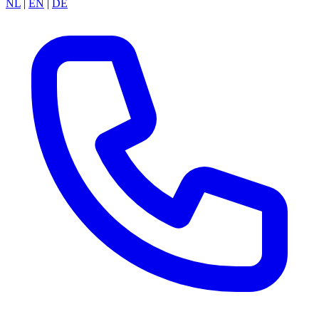
NL
|
EN
|
DE