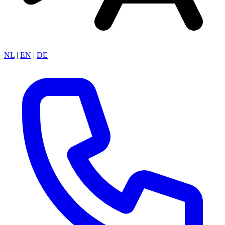
NL
|
EN
|
DE