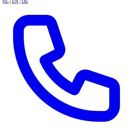
NL
|
EN
|
DE