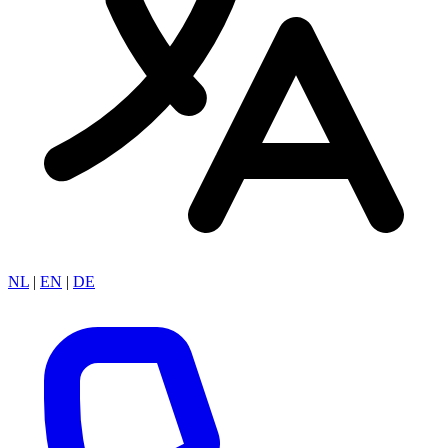
NL
|
EN
|
DE