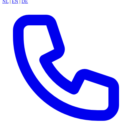
NL
|
EN
|
DE