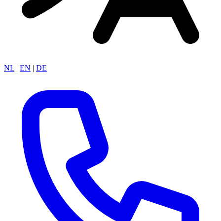
NL
|
EN
|
DE