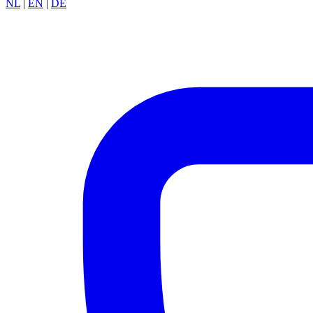
NL
|
EN
|
DE