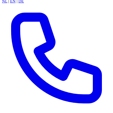
NL
|
EN
|
DE