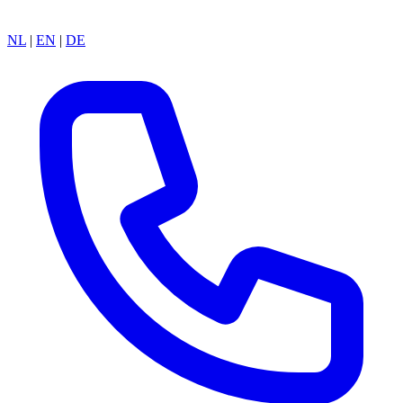
NL
|
EN
|
DE